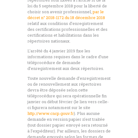
CONTACT
répertoires sont fixées à l’article 31 de la
loi du 5 septembre 2018 pour la liberté de
choisir son avenir professionnel,
par le
décret n° 2018-1172 du 18 décembre 2018
relatif aux conditions d’enregistrement
des certifications professionnelles et des
certifications et habilitations dans les
répertoires nationaux.
L’arrêté du 4 janvier 2019 fixe les
informations requises dans le cadre d’une
téléprocédure de demande
d’enregistrement aux deux répertoires.
Toute nouvelle demande d’enregistrement
ou de renouvellement aux répertoires
devra être déposée selon cette
téléprocédure qui sera opérationnelle fin
janvier ou début février (le lien vers celle-
ci figurera notamment sur le site
http://www.cncp.gouv.fr
). Plus aucune
demande en version papier n’est traitée
(tout dossier papier envoyé sera retourné
à l’expéditeur). Par ailleurs, les dossiers de
demande envoyés selon les formes de