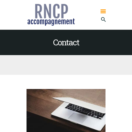
RNCP ACCOMPAGNEMENT
CERTIFICATION
Contact
RNCP – VOTRE
ACCOMPAGNEMEN
T POUR VOTRE
CERTIFICATION
LA CERTIFICATION
RNCP EN 2 MOTS
NOTRE EXPERTISE
NOS
ACCOMPAGNEMEN
TS
BLOG